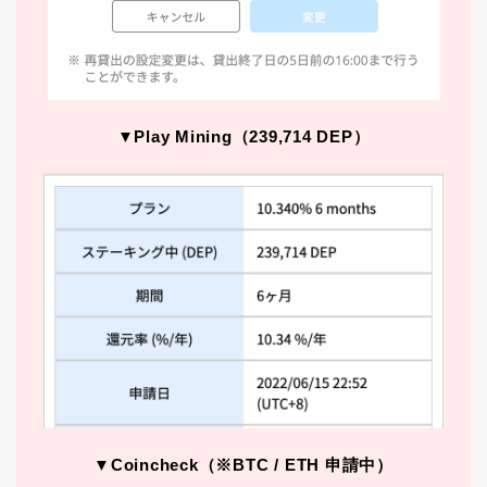
▼Play Mining（239,714 DEP）
▼Coincheck（※BTC / ETH 申請中）