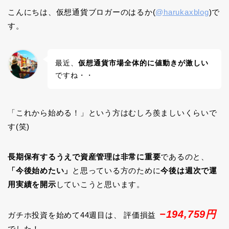
こんにちは、仮想通貨ブロガーのはるか(
@harukaxblog
)で
す。
最近、
仮想通貨市場全体的に値動きが激しい
ですね・・
「これから始める！」という方はむしろ羨ましいくらいで
す(笑)
長期保有するうえで資産管理は非常に重要
であるのと、
「今後始めたい」
と思っている方のために
今後は週次で運
用実績を開示
していこうと思います。
−194,759円
ガチホ投資を始めて44週目は、 評価損益
でした！