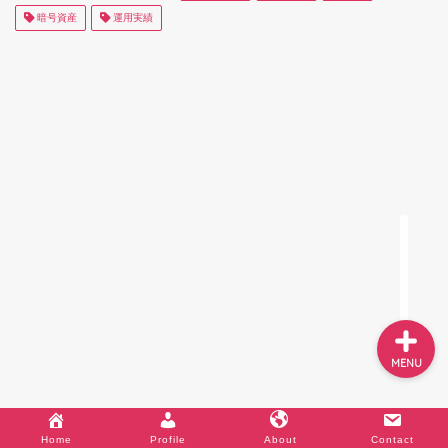
暗号資産
運用実績
World Journey
Travel
Profile
About
MENU
Profile
About
Contact
Home
Profile
About
Contact