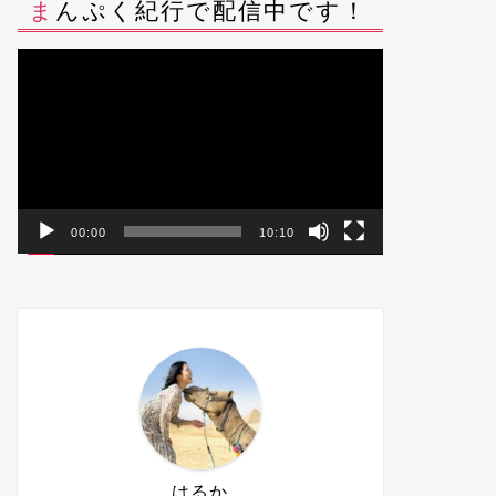
まんぷく紀行で配信中です！
動
画
プ
レ
ー
ヤ
ー
00:00
10:10
はるか