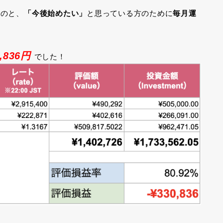
るのと、
「今後始めたい」
と思っている方のために
毎月運
,836円
でした！