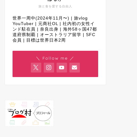
旅と食を愛する自由人
世界一周中(2024年11月〜) | 旅vlog
YouTuber | 元商社OL | 社内初の女性イ
ンド駐在員 | 奈良出身 | 海外58ヶ国47都
道府県制覇 | オーストラリア留学 | SFC
会員 | 目標は世界日本2周
＼ Follow me ／