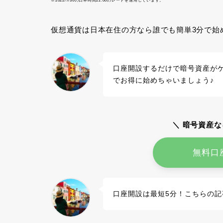
※2022/7/30の日本時間22:00のレートを適用しています。
仮想通貨は日本在住の方なら誰でも簡単3分で始
口座開設するだけで暗号資産が
でお得に始めちゃいましょう♪
＼ 暗号資産な
無料口
口座開設は最短5分！こちらの記