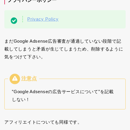
プライバシーポリシー
＾2021
年10月
中旬か
らこち
Privacy Policy
らのブ
ログを
始めま
した、
まだGoogle Adsense広告審査が通過していない段階で記
簡単に
自己紹
載してしまうと矛盾が生じてしまうため、削除するように
介させ
て頂き
気をつけて下さい。
ます。
プ…
”Google Adsenseの広告サービスについて”を記載
しない！
アフィリエイトについても同様です。