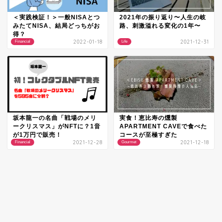
＜実践検証！＞一般NISAとつ
2021年の振り返り〜人生の岐
みたてNISA、結局どっちがお
路、刺激溢れる変化の1年〜
得？
2022-01-18
2021-12-31
Financial
Life
坂本龍一の名曲「戦場のメリ
実食！恵比寿の燻製
ークリスマス」がNFTに？1音
APARTMENT CAVEで食べた
が1万円で販売！
コースが至極すぎた
2021-12-28
2021-12-18
Financial
Gourmet