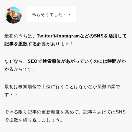
崎メイ
ンに九
私もそうでした・・
州へ行
ってき
まし
た〜！
今回は
最初のうちは、
TwitterやInstagramなどのSNSを活用して
（なぜ
記事を拡散する
必要があります！
か）い
ろんな
場所に
観光ス
なぜなら、
SEOで検索順位があがっていくのには時間がか
ポット
かる
からです。
として
ト…
最初は検索順位で上位に行くことはなかなか至難の業で
す・・
できる限り記事の更新頻度を高めて、記事をあげてはSNS
で拡散を繰り返しましょう。