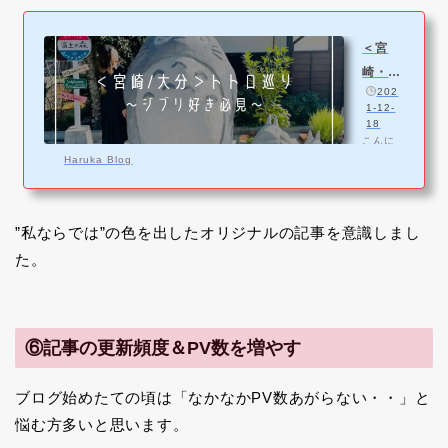
＜宮
崎・大
️
202
分＞九
1-12-
州でト
18
こんに
トロ巡
ちは、
Haruka Blog
り！注
旅好き
目の必
ブロガ
ーのは
見ジブ
るか(@
”私ならでは”の色を出したオリジナルの記事を意識しまし
リ観光
haruka
た。
xblog)
スポッ
です。
ト
緊急事
態宣言
も明け
⑥記事の更新頻度＆PV数を増やす
たの
で、少
し遅め
ブログ始めたての頃は「なかなかPV数あがらない・・」と
の夏休
みをと
悩む方多いと思います。
って大
分〜宮