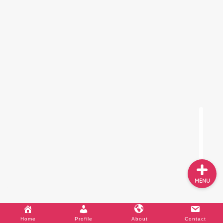
World Journey
Travel
Profile
About
MENU
Profile
About
Contact
Home
Profile
About
Contact