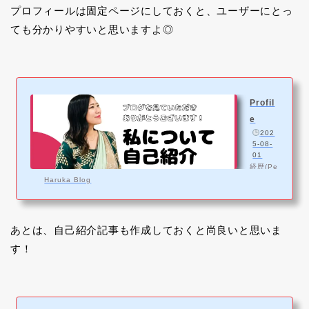
プロフィールは固定ページにしておくと、ユーザーにとっ
ても分かりやすいと思いますよ◎
Profil
e
️
202
5-08-
01
経歴(Pe
rsonal
Haruka Blog
Histor
y) 奈良
県出
身、三
あとは、自己紹介記事も作成しておくと尚良いと思いま
姉妹の
す！
末っ子
小中高
バレー
ボール
と勉強
に打ち