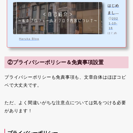
込む あ
はじめ
る留学
まし
生の講
️
202
義をき
て。私
1-10-
っかけ
のプロ
16
に英語
はじめ
フィー
に興味
まし
Haruka Blog
を持
ルとブ
て、こ
ち、外
ログ内
のブロ
国語学
グの投
部へ進
容につ
稿主の
学 1年
②プライバシーポリシー＆免責事項設置
いて
はるか
間のオ
(@haru
ースト
kaxblo
ラリア
プライバシーポリシーも免責事項も、文章自体はほぼコピ
g)と申
留学を
しま
ペで大丈夫です。
経て海
す。私
外を面
のブロ
白さ
グに興
を…
ただ、よく間違いがちな注意点については気をつける必要
味を持
って頂
があります！
きあり
がとう
ござい
ます＾