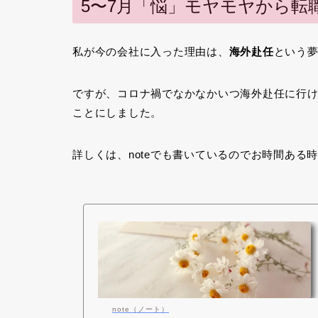
5〜7月「悩」モヤモヤから転
私が今の会社に入った理由は、
海外赴任
という
ですが、コロナ禍でなかなかいつ海外赴任に行
ことにしました。
詳しくは、noteでも書いているのでお時間ある
note（ノート）