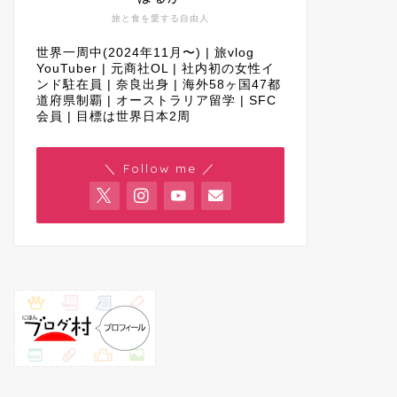
旅と食を愛する自由人
世界一周中(2024年11月〜) | 旅vlog
YouTuber | 元商社OL | 社内初の女性イ
ンド駐在員 | 奈良出身 | 海外58ヶ国47都
道府県制覇 | オーストラリア留学 | SFC
会員 | 目標は世界日本2周
＼ Follow me ／