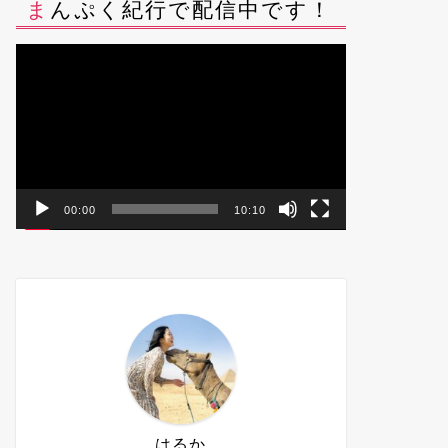
まんぷく紀行で配信中です！
動
画
プ
レ
ー
ヤ
ー
00:00
10:10
はるか