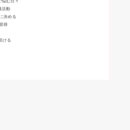
で悩む日々
職活動
に決める
習得
続ける