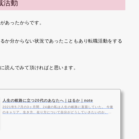
職活動
夢があったからです。
けるか分からない状況であったこともあり転職活動をする
時に読んでみて頂ければと思います。
人生の岐路に立つ20代のあなたへ｜はるか｜note
2021年5-7月の3ヶ月間、24歳の私は人生の岐路に直面していた。 今後
のキャリア、生き方、在り方について自分がどうしていきたいのか、そ
のために何が必要で何が足りないのか、今の仕事を続けていて大丈夫な
のか、...