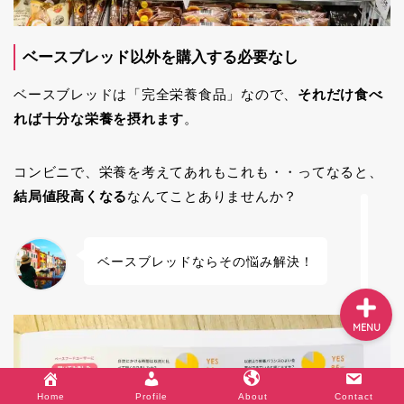
ベースブレッド以外を購入する必要なし
World Journey
ベースブレッドは「完全栄養食品」なので、
それだけ食べ
れば十分な栄養を摂れます
。
Travel
コンビニで、栄養を考えてあれもこれも・・ってなると、
Profile
結局値段高くなる
なんてことありませんか？
About
ベースブレッドならその悩み解決！
MENU
Profile
About
Contact
Home
Profile
About
Contact