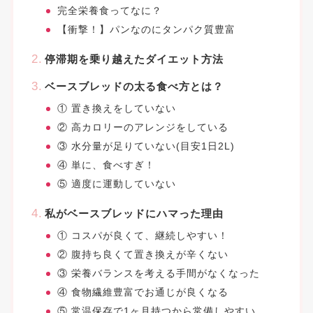
完全栄養食ってなに？
【衝撃！】パンなのにタンパク質豊富
停滞期を乗り越えたダイエット方法
ベースブレッドの太る食べ方とは？
① 置き換えをしていない
② 高カロリーのアレンジをしている
③ 水分量が足りていない(目安1日2L)
④ 単に、食べすぎ！
⑤ 適度に運動していない
私がベースブレッドにハマった理由
① コスパが良くて、継続しやすい！
② 腹持ち良くて置き換えが辛くない
③ 栄養バランスを考える手間がなくなった
④ 食物繊維豊富でお通じが良くなる
⑤ 常温保存で1ヶ月持つから常備しやすい