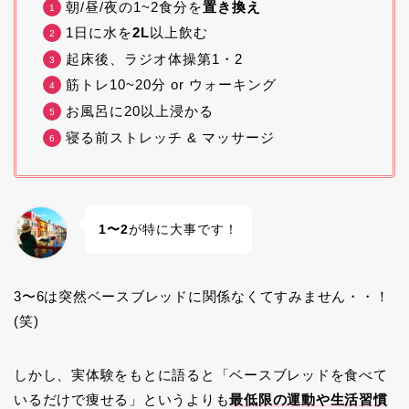
朝/昼/夜の1~2食分を
置き換え
1日に水を
2L
以上飲む
起床後、ラジオ体操第1・2
筋トレ10~20分 or ウォーキング
お風呂に20以上浸かる
寝る前ストレッチ & マッサージ
1〜2
が特に大事です！
3〜6は突然ベースブレッドに関係なくてすみません・・！
(笑)
しかし、実体験をもとに語ると「ベースブレッドを食べて
いるだけで痩せる」というよりも
最低限の運動や生活習慣