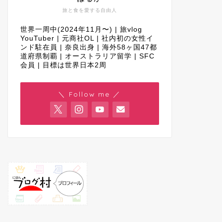
旅と食を愛する自由人
世界一周中(2024年11月〜) | 旅vlog
YouTuber | 元商社OL | 社内初の女性イ
ンド駐在員 | 奈良出身 | 海外58ヶ国47都
道府県制覇 | オーストラリア留学 | SFC
会員 | 目標は世界日本2周
＼ Follow me ／