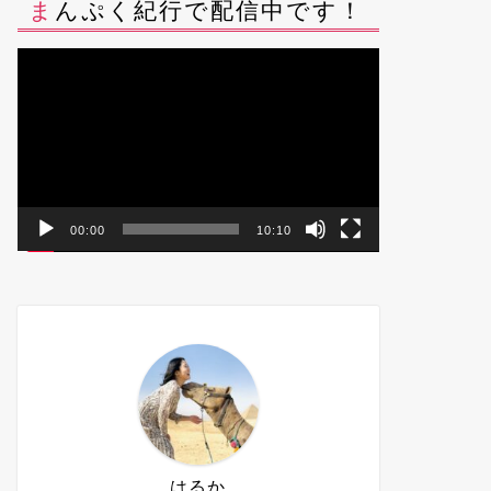
まんぷく紀行で配信中です！
動
画
プ
レ
ー
ヤ
ー
00:00
10:10
はるか