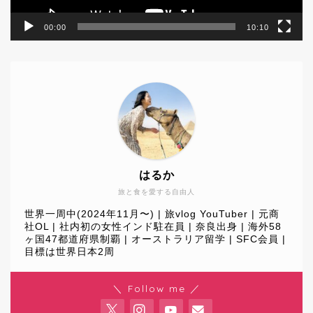
00:00
10:10
はるか
旅と食を愛する自由人
世界一周中(2024年11月〜) | 旅vlog YouTuber | 元商
社OL | 社内初の女性インド駐在員 | 奈良出身 | 海外58
ヶ国47都道府県制覇 | オーストラリア留学 | SFC会員 |
目標は世界日本2周
World Journey
＼ Follow me ／
Travel