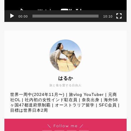
00:00
10:10
はるか
旅と食を愛する自由人
世界一周中(2024年11月〜) | 旅vlog YouTuber | 元商
社OL | 社内初の女性インド駐在員 | 奈良出身 | 海外58
ヶ国47都道府県制覇 | オーストラリア留学 | SFC会員 |
目標は世界日本2周
World Journey
＼ Follow me ／
Travel