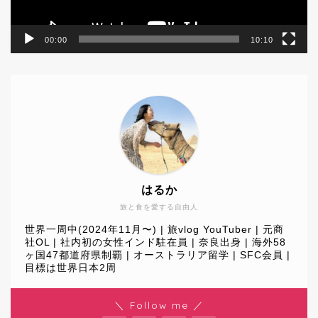
00:00
10:10
はるか
旅と食を愛する自由人
世界一周中(2024年11月〜) | 旅vlog YouTuber | 元商
社OL | 社内初の女性インド駐在員 | 奈良出身 | 海外58
ヶ国47都道府県制覇 | オーストラリア留学 | SFC会員 |
目標は世界日本2周
World Journey
＼ Follow me ／
Travel