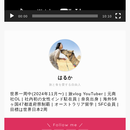
00:00
10:10
はるか
旅と食を愛する自由人
世界一周中(2024年11月〜) | 旅vlog YouTuber | 元商
社OL | 社内初の女性インド駐在員 | 奈良出身 | 海外58
ヶ国47都道府県制覇 | オーストラリア留学 | SFC会員 |
目標は世界日本2周
World Journey
＼ Follow me ／
Travel