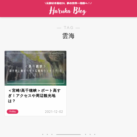
― TAG ―
雲海
＜宮崎/高千穂峡＞ボート高す
ぎ！アクセスや周辺観光地
は？
2021-12-02
Hobby