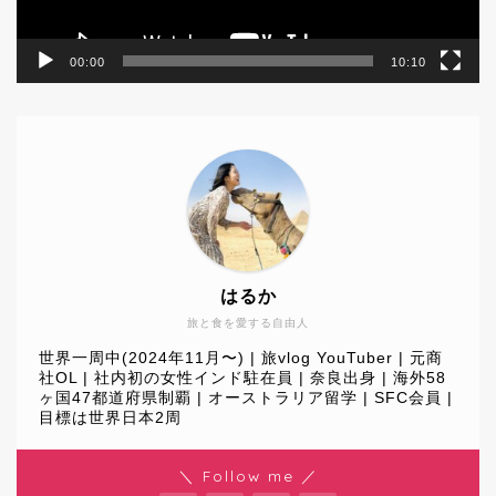
00:00
10:10
はるか
旅と食を愛する自由人
世界一周中(2024年11月〜) | 旅vlog YouTuber | 元商
社OL | 社内初の女性インド駐在員 | 奈良出身 | 海外58
ヶ国47都道府県制覇 | オーストラリア留学 | SFC会員 |
目標は世界日本2周
World Journey
＼ Follow me ／
Travel