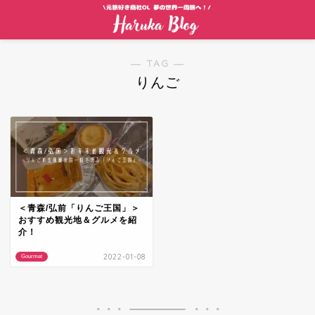
― TAG ―
りんご
＜青森/弘前「りんご王国」＞
おすすめ観光地＆グルメを紹
介！
2022-01-08
Gourmet