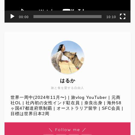
00:00
10:10
はるか
旅と食を愛する自由人
世界一周中(2024年11月〜) | 旅vlog YouTuber | 元商
社OL | 社内初の女性インド駐在員 | 奈良出身 | 海外58
ヶ国47都道府県制覇 | オーストラリア留学 | SFC会員 |
目標は世界日本2周
World Journey
＼ Follow me ／
Travel